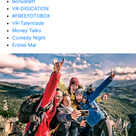
Bonusheft
VR-DIGICATION
#FREEFOTOBOX
VR-Talentiade
Money Talks
Comedy Night
Erstes Mal